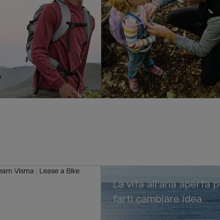
 x Team Visma |
La vita all'aria aperta 
Bike
farti cambiare idea