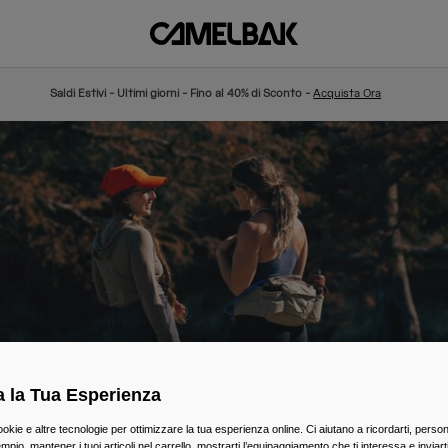
Saldi Estivi - Ultimi giorni - Fino al 40% di Sconto -
Acquista Ora
a la Tua Esperienza
ookie e altre tecnologie per ottimizzare la tua esperienza online. Ci aiutano a ricordarti, person
mpio, mantener i tuoi articoli nel carrello, mostrarti l’equipaggiamento che ti interessa e inviarti