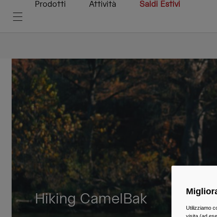
Prodotti
Attività
Saldi Estivi
Miglior
Hiking CamelBak
Utilizziamo c
visita (ad ese