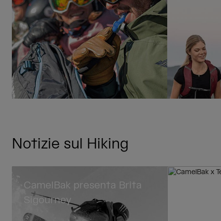
Notizie sul Hiking
CamelBak presenta Brita
CamelBak
Sigourney
Lease a 