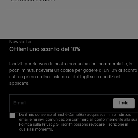
Newsletter
Ottieni uno sconto del 10%
Iscriviti per ricevere le nostre comunicazioni commerciali e, in
pochi minuti, riceverai un codice per godere di un 10% di sconto
sul tuo primo ordine, insieme ai dettagli sulle condizioni
applicate.
Invia
Dò il mio consenso affinché CamelBak acquisisca il mio indirizzo
email e mi invii comunicazioni commerciali conformemente alla sua
Politica sulla Privacy
. Gli iscritti possono revocare l'iscrizione in
qualsiasi momento.