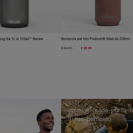
hug da 1L in Tritan™ Renew
Borraccia per bici Podium® Steel da 530ml
Price reduced from
to
€ 34.99
€ 20.99
evenire-alta-
consigli-guida-porta-f
zione-alt
il-tuo-bambino