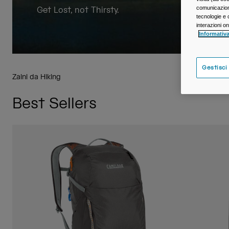
comunicazioni
Get Lost, not Thirsty.
tecnologie e c
interazioni o
Informativa
Gestisci
Zaini da Hiking
Best Sellers