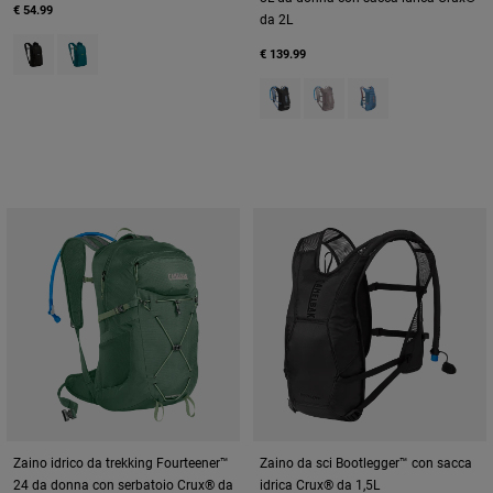
€ 54.99
da 2L
Product swatch type of Black.
Product swatch type of Deep Teal.
€ 139.99
Product swatch type of Black/Iri
Product swatch type of P
Product swatch type
Zaino idrico da trekking Fourteener™
Zaino da sci Bootlegger™ con sacca
24 da donna con serbatoio Crux® da
idrica Crux® da 1,5L