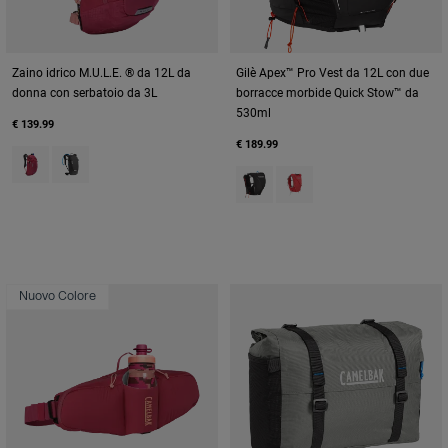
Zaino idrico M.U.L.E. ® da 12L da
Gilè Apex™ Pro Vest da 12L con due
donna con serbatoio da 3L
borracce morbide Quick Stow™ da
530ml
€ 139.99
€ 189.99
Product swatch type of Berry.
Product swatch type of Black/Charcoal Grey.
Product swatch type of Black.
Product swatch type of Sc
Nuovo Colore