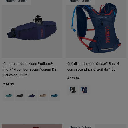
Nuovo Colore
Nuovo Colore
Cintura di idratazione Podium®
Gilè di idratazione Chase™ Race 4
Flow™ 4 con borraccia Podium Dirt
con sacca idrica Crux® da 1,5L
Series da 620ml
€ 119.99
€ 64.99
Product swatch type of Black.
Product swatch type of D
Product swatch type of Arctic Blue.
Product swatch type of Black.
Product swatch type of Deep Sea.
Product swatch type of Moondust.
Product swatch type of Moroccan Blue.
Nuovo Colore