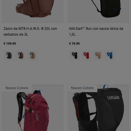
Zaino da MTB H.A.W.G. ® 20L con
Gilè Dart™ Run con sacca idrica da
serbatoio da 3L
1,5L
€ 199.99
€ 79.99
Product swatch type of Asphalt.
Product swatch type of Burnt Umber.
Product swatch type of Moondust.
Product swatch type of Black.
Product swatch type of Fi
Product swatch typ
Product swatc
Nuovo Colore
Nuovo Colore