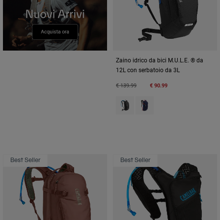
Zaino idrico da bici M.U.L.E. ® da
12L con serbatoio da 3L
Price reduced from
to
€ 139.99
€ 90.99
Product swatch type of Black.
Product swatch type of D
Best Seller
Best Seller