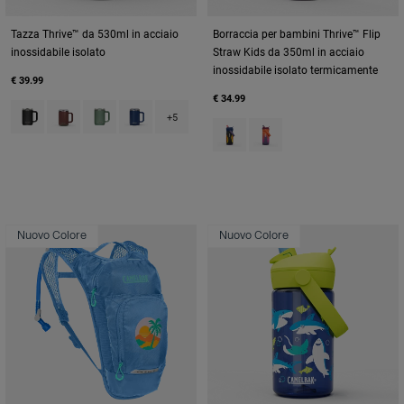
Tazza Thrive™ da 530ml in acciaio
Borraccia per bambini Thrive™ Flip
inossidabile isolato
Straw Kids da 350ml in acciaio
inossidabile isolato termicamente
€ 39.99
€ 34.99
Product swatch type of Black.
Product swatch type of Burnt Umber.
Product swatch type of Moss Green.
Product swatch type of Navy.
+5
Product swatch type of Cyclone
Product swatch type of M
Nuovo Colore
Nuovo Colore