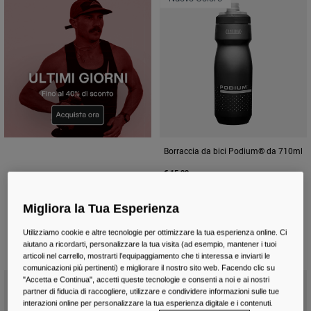
Borraccia da bici Podium® da 710ml
€ 15.99
Product swatch type of Black.
Product swatch type of B
Product swatch type
Product swatc
Product
Migliora la Tua Esperienza
Utilizziamo cookie e altre tecnologie per ottimizzare la tua esperienza online. Ci
aiutano a ricordarti, personalizzare la tua visita (ad esempio, mantener i tuoi
articoli nel carrello, mostrarti l’equipaggiamento che ti interessa e inviarti le
comunicazioni più pertinenti) e migliorare il nostro sito web. Facendo clic su
Nuovo Colore
"Accetta e Continua", accetti queste tecnologie e consenti a noi e ai nostri
partner di fiducia di raccogliere, utilizzare e condividere informazioni sulle tue
interazioni online per personalizzare la tua esperienza digitale e i contenuti.