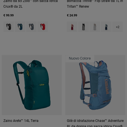
Zaino da sci Zoid™ con sacca idrica
Borraccia Thrive™ Flip Straw da 1L in
Crux® da 2L
Tritan™ Renew
€ 99.99
€ 24.99
Product swatch type of Black/White.
Product swatch type of Deep Blue.
Product swatch type of Grey/Orange.
Product swatch type of Scarlet Red.
Product swatch type of Blush D
Product swatch type of Ch
Product swatch type
Product swat
+2
Nuovo Colore
Zaino Arete™ 14L Terra
Gilè di idratazione Chase™ Adventure
8L da donna con sacca idrica Crux®