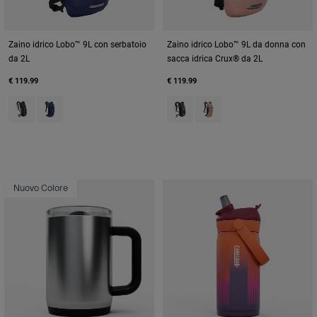
Zaino idrico Lobo™ 9L con serbatoio
Zaino idrico Lobo™ 9L da donna con
da 2L
sacca idrica Crux® da 2L
€ 119.99
€ 119.99
Product swatch type of Black.
Product swatch type of Deep Sea.
Product swatch type of Black/C
Product swatch type of Bl
Nuovo Colore