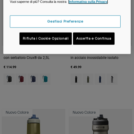
Vuoi saperne di più? Consulta la nostra
Informativa sulla Privacy
.
Gestisci Preferenze
Rifiuta i Cookie Opzionali
Accetta e Continua
Zaino idrico Cloud Walker™ da 18L
Borraccia Thrive™ Flip Straw da 1 L
con serbatoio Crux® da 2,5L
in acciaio inossidabile isolato
€ 114.99
€ 49.99
Product swatch type of Black.
Product swatch type of Cabernet.
Product swatch type of Navy.
Product swatch type of Tahitian Tide.
Product swatch type of Black.
Product swatch type of M
Product swatch type
Product swatc
Nuovo Colore
Nuovo Colore