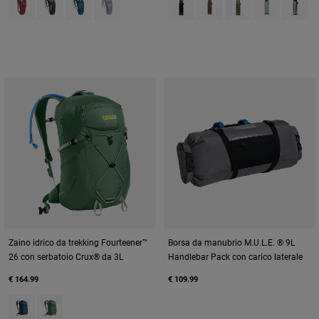
Zaino idrico da trekking Fourteener™
Borsa da manubrio M.U.L.E. ® 9L
26 con serbatoio Crux® da 3L
Handlebar Pack con carico laterale
€ 164.99
€ 109.99
Product swatch type of Gibraltar Sea.
Product swatch type of Sage Green.