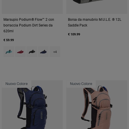
Marsupio Podium® Flow™ 2 con
Borsa da manubrio M.U.L.E. ® 12L
borraccia Podium Dirt Series da
Saddle Pack
620ml
€ 109.99
€ 59.99
Product swatch type of Arctic Blue.
Product swatch type of Berry.
Product swatch type of Black.
Product swatch type of Deep Sea.
+4
Nuovo Colore
Nuovo Colore