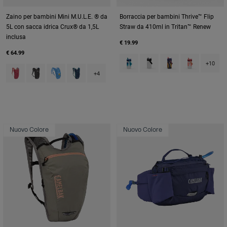
Zaino per bambini Mini M.U.L.E. ® da
Borraccia per bambini Thrive™ Flip
5L con sacca idrica Crux® da 1,5L
Straw da 410ml in Tritan™ Renew
inclusa
€ 19.99
€ 64.99
Product swatch type of Blue Ha
Product swatch type of Cl
Product swatch type
Product swatc
+10
Product swatch type of Berry.
Product swatch type of Black.
Product swatch type of Blue/Palm.
Product swatch type of Deep Sea.
+4
Nuovo Colore
Nuovo Colore