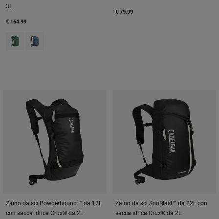
3L
€ 79.99
€ 164.99
Product swatch type of Sage Green.
Product swatch type of Smoke Blue/Fiery Coral.
Zaino da sci Powderhound ™ da 12L
Zaino da sci SnoBlast™ da 22L con
con sacca idrica Crux® da 2L
sacca idrica Crux® da 2L