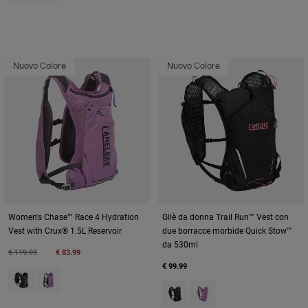
Nuovo Colore
Nuovo Colore
Women's Chase™ Race 4 Hydration
Gilè da donna Trail Run™ Vest con
Vest with Crux® 1.5L Reservoir
due borracce morbide Quick Stow™
da 530ml
Price reduced from
to
€ 119.99
€ 83.99
€ 99.99
Product swatch type of Black.
Product swatch type of Lavender.
Product swatch type of Black.
Product swatch type of L