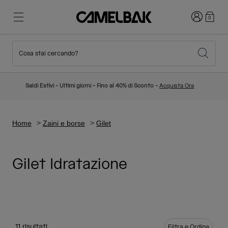
Accedi
0
Cosa stai cercando?
Ciclismo
Blog
In evidenza
Nuovi Arrivi
Saldi Estivi - Ultimi giorni - Fino al 40% di Sconto -
Acquista Ora
Best Sellers
Running
La nostra storia
Collezione Bambino
Home
Zaini e borse
Gilet
Hiking
Abbandona gli "usa e getta"
Zaini Idratazione
Gilet Idratazione
Gilet Idratazione
Sci e snowboard
La nostra missione
Borracce Sport
Borracce
11 risultati
Filtra e Ordina