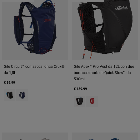
Gilè Circuit™ con sacca idrica Crux®
Gilè Apex™ Pro Vest da 12L con due
da 1,5L
borracce morbide Quick Stow™ da
530ml
€ 89.99
€ 189.99
Product swatch type of Black.
Product swatch type of Deep Sea.
Product swatch type of Black.
Product swatch type of Sc