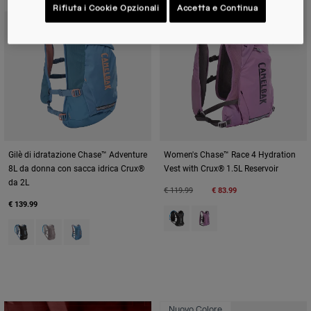
Nuovo Colore
Nuovo Colore
Rifiuta i Cookie Opzionali
Accetta e Continua
Gilè di idratazione Chase™ Adventure
Women's Chase™ Race 4 Hydration
8L da donna con sacca idrica Crux®
Vest with Crux® 1.5L Reservoir
da 2L
Price reduced from
to
€ 119.99
€ 83.99
€ 139.99
Product swatch type of Black.
Product swatch type of L
Product swatch type of Black/Iris.
Product swatch type of Purple Dove.
Product swatch type of Teal.
Nuovo Colore