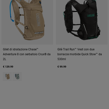
Gilet di idratazione Chase™
Gilè Trail Run™ Vest con due
Adventure 8 con serbatoio Crux® da
borracce morbide Quick Stow™ da
2L
530ml
€ 139.99
€ 99.99
Product swatch type of Moondust.
Product swatch type of Silver Mist.