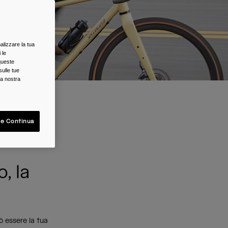
alizzare la tua
 le
queste
sulle tue
la nostra
 e Continua
ana
, la
ò essere la tua