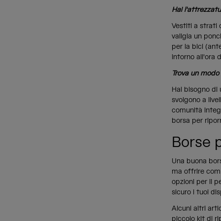
Hai l'attrezzatu
Vestiti a strati
valigia un ponc
per la bici (ant
intorno all'ora 
Trova un modo p
Hai bisogno di u
svolgono a live
comunità integr
borsa per riporr
Borse p
Una buona bors
ma offrire comu
opzioni per il 
sicuro i tuoi di
Alcuni altri art
piccolo kit di 