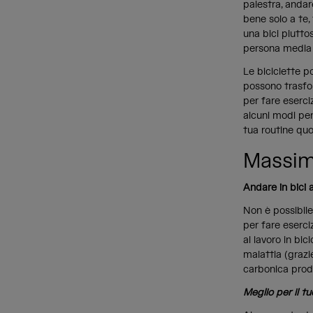
palestra, andar
bene solo a te,
una bici piutto
persona media d
Le biciclette 
possono trasfo
per fare eserci
alcuni modi per
tua routine quo
Massimi
Andare in bici a
Non è possibile
per fare eserci
al lavoro in bic
malattia (grazi
carbonica prod
Meglio per il t