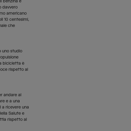
di benzina è
no davvero
ismo americano
li 10 centesimi,
nale che
o uno studio
propulsione
 bicicletta è
loce rispetto ai
er andare al
are e a una
i a ricevere una
ella Salute e
ttia rispetto ai