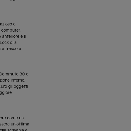
pazioso e
o computer.
anteriore e li
-Lock o la
ere fresco e
.G. Commute 30 è
zione interno,
uro gli oggetti
aggiore
tiere come un
essere un'ottima
lla scrivania e