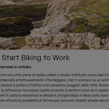
 Start Biking to Work
 percorso in anticipo.
he una città piena di ripide colline e strade trafficate come San F
e (chiamata affettuosamente «The Wiggle») che ti conduce su un sent
iutarti a evitare il traffico e le pendenze peggiori della città. Trovar
 la differenza tra andare subito al lavoro e sentirsi come se in qual
arti in salita in entrambe le direzioni. Google Maps e Waze sono due
e offrono la possibilità di filtrare per percorsi ciclabili, strade secon