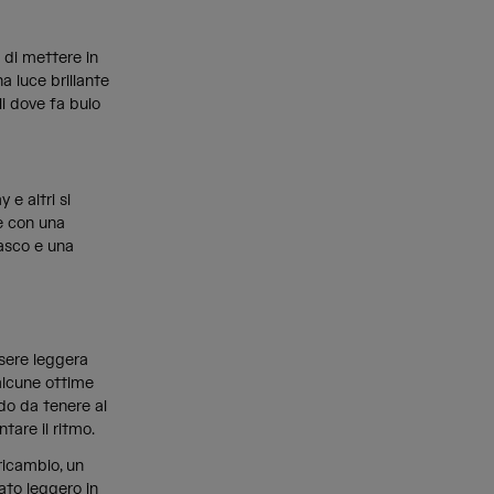
i di mettere in
a luce brillante
li dove fa buio
 e altri si
e con una
casco e una
sere leggera
alcune ottime
do da tenere al
tare il ritmo.
 ricambio, un
ato leggero in