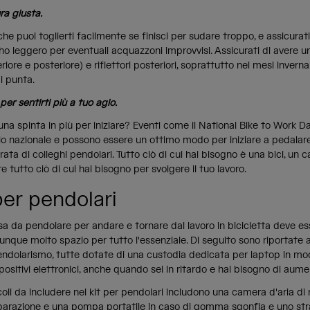
ra giusta.
 che puoi toglierti facilmente se finisci per sudare troppo, e assicurat
ho leggero per eventuali acquazzoni improvvisi. Assicurati di avere un
eriore e posteriore) e riflettori posteriori, soprattutto nei mesi inverna
di punta.
er sentirti più a tuo agio.
na spinta in più per iniziare? Eventi come il National Bike to Work Day
llo nazionale e possono essere un ottimo modo per iniziare a pedalar
ata di colleghi pendolari. Tutto ciò di cui hai bisogno è una bici, un 
e tutto ciò di cui hai bisogno per svolgere il tuo lavoro.
er pendolari
a da pendolare per andare e tornare dal lavoro in bicicletta deve es
nque molto spazio per tutto l'essenziale. Di seguito sono riportate 
pendolarismo, tutte dotate di una custodia dedicata per laptop in mo
spositivi elettronici, anche quando sei in ritardo e hai bisogno di aumen
icoli da includere nel kit per pendolari includono una camera d'aria di
riparazione e una pompa portatile in caso di gomma sgonfia e uno str