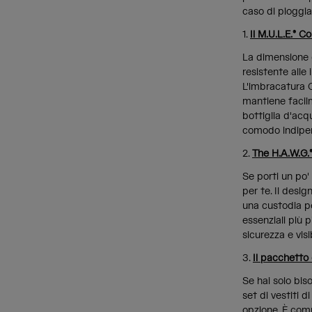
caso di pioggia
1.
Il M.U.L.E.® 
La dimensione g
resistente alle
L'imbracatura C
mantiene facilm
bottiglia d'ac
comodo indipen
2.
The H.A.W.G
Se porti un po'
per te. Il desig
una custodia pe
essenziali più p
sicurezza e visib
3.
Il pacchetto 
Se hai solo bis
set di vestiti 
opzione. È comp