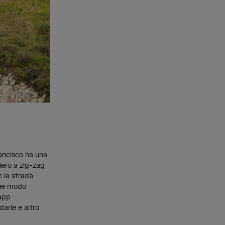
rancisco ha una
iero a zig-zag
e la strada
che modo
 app
darie e altro