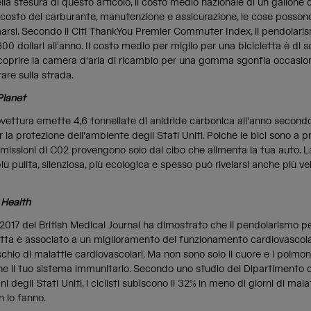
a stesura di questo articolo, il costo medio nazionale di un gallone 
ra costo del carburante, manutenzione e assicurazione, le cose posso
marsi. Secondo il Citi ThankYou Premier Commuter Index, il pendolar
0 dollari all'anno.
Il costo medio per miglio per una bicicletta è di so
 coprire la camera d'aria di ricambio per una gomma sgonfia occasio
are sulla strada.
Planet
vettura emette 4,6 tonnellate di anidride carbonica all'anno second
r la protezione dell'ambiente degli Stati Uniti. Poiché le bici sono a 
missioni di C02 provengono solo dal cibo che alimenta la tua auto. La
iù pulita, silenziosa, più ecologica e spesso può rivelarsi anche più ve
 Health
2017 del British Medical Journal ha dimostrato che il pendolarismo p
letta è associato a un miglioramento del funzionamento cardiovascol
ischio di malattie cardiovascolari. Ma non sono solo il cuore e i polmon
e il tuo sistema immunitario. Secondo uno studio del Dipartimento d
i degli Stati Uniti, i ciclisti subiscono il 32% in meno di giorni di mala
n lo fanno.