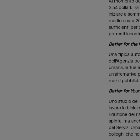
Al momento dell
3,54 dollari. T
iniziare a som
medio costa 260
sufficienti per
potresti incontr
Better for the 
Una tipica auto
dell'Agenzia pe
umana, le tue e
un'alternativa p
mezzi pubblici.
Better for Your
Uno studio del 
lavoro in bicic
riduzione del r
spinta, ma anch
dei Servizi Uman
colleghi che no