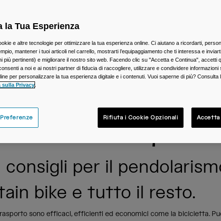
a la Tua Esperienza
ookie e altre tecnologie per ottimizzare la tua esperienza online. Ci aiutano a ricordarti, person
mpio, mantener i tuoi articoli nel carrello, mostrarti l’equipaggiamento che ti interessa e inviarti
 più pertinenti) e migliorare il nostro sito web. Facendo clic su "Accetta e Continua", accetti 
onsenti a noi e ai nostri partner di fiducia di raccogliere, utilizzare e condividere informazioni 
nline per personalizzare la tua esperienza digitale e i contenuti. Vuoi saperne di più? Consulta 
 sulla Privacy
.
 rendere la bicicletta
 Preferenze
Rifiuta i Cookie Opzionali
Accetta
 della tua vita quotidi
 consigli per il pendolarismo
in bike e tutto il resto.
rasporto sono efficaci, efficienti ed economici come la bicicletta. Pu