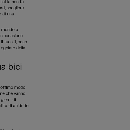
icletta non fa
rd, scegliere
o di una
il mondo e
un'occasione
l tuo kit, ecco
regolare della
a bici
un ottimo modo
sone che vanno
giorni di
tità di anidride