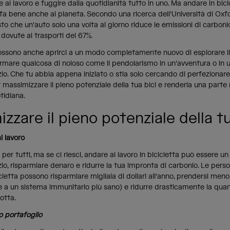
e al lavoro e fuggire dalla quotidianità tutto in uno. Ma andare in bic
 fa bene anche al pianeta. Secondo una ricerca dell'Università di Oxfo
sto che un'auto solo una volta al giorno riduce le emissioni di carboni
ovute ai trasporti del 67%.
possono anche aprirci a un modo completamente nuovo di esplorare 
rmare qualcosa di noioso come il pendolarismo in un'avventura o in 
zio. Che tu abbia appena iniziato o stia solo cercando di perfezionare i
 massimizzare il pieno potenziale della tua bici e renderla una parte 
tidiana.
zzare il pieno potenziale della tu
l lavoro
 per tutti, ma se ci riesci, andare al lavoro in bicicletta può essere 
zio, risparmiare denaro e ridurre la tua impronta di carbonio. Le per
icletta possono risparmiare migliaia di dollari all'anno, prendersi meno 
e a un sistema immunitario più sano) e ridurre drasticamente la quan
otta.
uo portafoglio