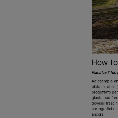
How to
Pianifica il tuo
Ad esempio, anc
pista ciclabil
progettato per a
giusta può fare
dovessi trascin
cartografiche ch
ancora.