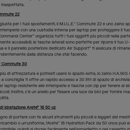
 inaspettata.
Commute 22
iusta per i tuoi spostamenti, il M.U.L.E.® Commute 22 è uno zaino s
 intemperie con una custodia interna per laptop per proteggere il tu
ommand Center™ organizza tutti i tuoi oggetti più piccoli nella parte 
ente accessibili, le tasche laterali sono perfette per riporre il tuo U
qua
e il pannello posteriore dedicato Air Support™ ti assicura di riman
dentemente dalla distanza che stai facendo.
.® Commute 30
 più di attrezzatura e potresti usare lo spazio extra, lo zaino H.A.W
n a conchiglia ti offre un rapido accesso a 30 litri di spazio di archivia
r laptop resistente alle intemperie e tasche con zip per tenere al sic
iccoli. Inoltre, c'è un anello per fissare una luce da bici per fornire m
ilità.
di idratazione Arete™ 18 50 oz
ogno di portare con te alcuni strumenti più piccoli e leggeri del mes
di ricambio o un'uniforme, l'Arete™ 18 Hydration Pack da 50 once può 
rimibile, quindi si ripone facilmente nell'armadietto o nel cassetto de