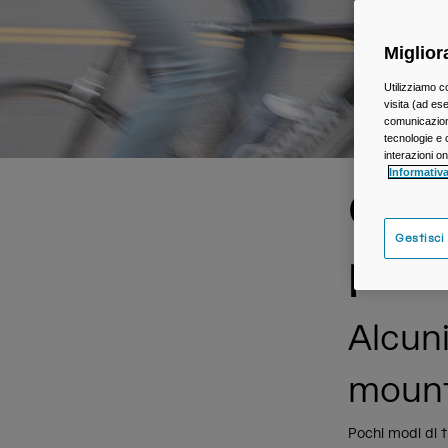
Miglior
Utilizziamo c
visita (ad ese
comunicazioni
tecnologie e c
interazioni o
Informativa
Come
Gestisci
parte
Alcuni
mounta
Pochi modi di t