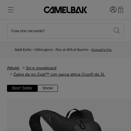
Accedi
0
Cosa stai cercando?
Ciclismo
Blog
In evidenza
Nuovi Arrivi
Saldi Estivi - Ultimi giorni - Fino al 40% di Sconto -
Acquista Ora
Best Sellers
Running
La nostra storia
Collezione Bambino
Attività
Sci e snowboard
Zaino da sci Zoid™ con sacca idrica Crux® da 2L
Hiking
Abbandona gli "usa e getta"
Zaini Idratazione
Best Seller
Snow
Gilet Idratazione
Sci e snowboard
La nostra missione
Borracce Sport
Borracce