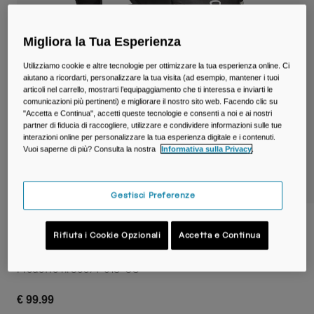
Viaggi e Lifestyle
Partners
Tazze e Bicchieri
Migliora la Tua Esperienza
Cinture e Marsupi
Utilizziamo cookie e altre tecnologie per ottimizzare la tua esperienza online. Ci
aiutano a ricordarti, personalizzare la tua visita (ad esempio, mantener i tuoi
Borse Bici
articoli nel carrello, mostrarti l’equipaggiamento che ti interessa e inviarti le
comunicazioni più pertinenti) e migliorare il nostro sito web. Facendo clic su
"Accetta e Continua", accetti queste tecnologie e consenti a noi e ai nostri
Sacche Idriche
partner di fiducia di raccogliere, utilizzare e condividere informazioni sulle tue
interazioni online per personalizzare la tua esperienza digitale e i contenuti.
Vuoi saperne di più? Consulta la nostra
Informativa sulla Privacy
.
Accessori e Ricambi
Vedi Tutto
Gestisci Preferenze
Zaino da sci Zoid™ con sacca idrica Crux®
Rifiuta i Cookie Opzionali
Accetta e Continua
da 2L
Prodotto n.
39574-018-OS
€ 99.99