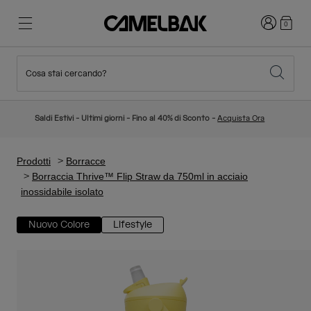
Accedi
0
Cosa stai cercando?
Ciclismo
Blog
In evidenza
Nuovi Arrivi
Saldi Estivi - Ultimi giorni - Fino al 40% di Sconto -
Acquista Ora
Best Sellers
Running
La nostra storia
Collezione Bambino
Prodotti
Borracce
Borraccia Thrive™ Flip Straw da 750ml in acciaio
inossidabile isolato
Hiking
Abbandona gli "usa e getta"
Zaini Idratazione
Nuovo Colore
Lifestyle
Gilet Idratazione
Sci e snowboard
La nostra missione
Borracce Sport
Borracce