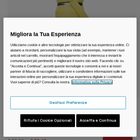
Viaggi e Lifestyle
Partners
Tazze e Bicchieri
Cinture e Marsupi
Migliora la Tua Esperienza
Borse Bici
Utilizziamo cookie e altre tecnologie per ottimizzare la tua esperienza online. Ci
aiutano a ricordarti, personalizzare la tua visita (ad esempio, mantener i tuoi
Sacche Idriche
articoli nel carrello, mostrarti l’equipaggiamento che ti interessa e inviarti le
comunicazioni più pertinenti) e migliorare il nostro sito web. Facendo clic su
"Accetta e Continua", accetti queste tecnologie e consenti a noi e ai nostri
Accessori e Ricambi
partner di fiducia di raccogliere, utilizzare e condividere informazioni sulle tue
interazioni online per personalizzare la tua esperienza digitale e i contenuti.
Vuoi saperne di più? Consulta la nostra
Informativa sulla Privacy
.
Vedi Tutto
Gestisci Preferenze
Borraccia Thrive™ Flip Straw da 750ml in
acciaio inossidabile isolato
Rifiuta i Cookie Opzionali
Accetta e Continua
Prodotto n.
38300-D68-OS