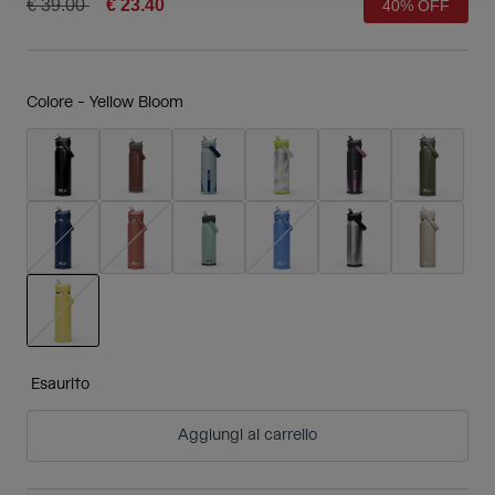
Price reduced from
to
€ 39.00
€ 23.40
40% OFF
Colore -
Yellow Bloom
selezionato
Esaurito
Aggiungi al carrello