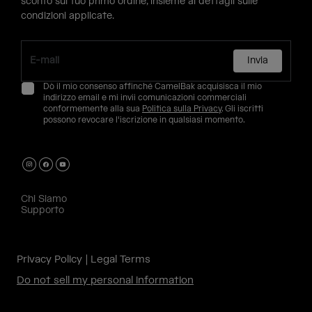
sconto sul tuo primo ordine, insieme ai dettagli sulle
condizioni applicate.
Invia
Dò il mio consenso affinché CamelBak acquisisca il mio
indirizzo email e mi invii comunicazioni commerciali
conformemente alla sua
Politica sulla Privacy
. Gli iscritti
possono revocare l'iscrizione in qualsiasi momento.
Chi Siamo
Supporto
Privacy Policy
Legal Terms
Do not sell my personal information