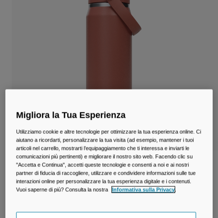
Viaggi e Lifestyle
Partners
Tazze e Bicchieri
Cinture e Marsupi
Borse Bici
Sacche Idriche
Accessori e Ricambi
Migliora la Tua Esperienza
Vedi Tutto
Utilizziamo cookie e altre tecnologie per ottimizzare la tua esperienza online. Ci
aiutano a ricordarti, personalizzare la tua visita (ad esempio, mantener i tuoi
articoli nel carrello, mostrarti l’equipaggiamento che ti interessa e inviarti le
comunicazioni più pertinenti) e migliorare il nostro sito web. Facendo clic su
Borraccia Thrive™ Chug da 750ml in
"Accetta e Continua", accetti queste tecnologie e consenti a noi e ai nostri
partner di fiducia di raccogliere, utilizzare e condividere informazioni sulle tue
acciaio inossidabile isolato
interazioni online per personalizzare la tua esperienza digitale e i contenuti.
Vuoi saperne di più? Consulta la nostra
Informativa sulla Privacy
.
Prodotto n.
38259-D47-OS