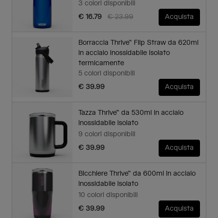
3 colori disponibili
Price reduced from
to
€ 16.79
€ 23.99
Acquista
Borraccia Thrive™ Flip Straw da 620ml
in acciaio inossidabile isolato
termicamente
5 colori disponibili
€ 39.99
Acquista
Tazza Thrive™ da 530ml in acciaio
inossidabile isolato
9 colori disponibili
€ 39.99
Acquista
Bicchiere Thrive™ da 600ml in acciaio
inossidabile isolato
10 colori disponibili
€ 39.99
Acquista