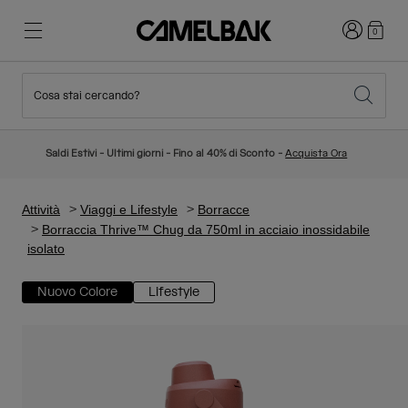
Accedi
0
Cosa stai cercando?
Ciclismo
Blog
In evidenza
Nuovi Arrivi
Saldi Estivi - Ultimi giorni - Fino al 40% di Sconto -
Acquista Ora
Best Sellers
Running
La nostra storia
Collezione Bambino
Attività
Viaggi e Lifestyle
Borracce
Borraccia Thrive™ Chug da 750ml in acciaio inossidabile
isolato
Hiking
Abbandona gli "usa e getta"
Zaini Idratazione
Nuovo Colore
Lifestyle
Gilet Idratazione
Sci e snowboard
La nostra missione
Borracce Sport
Borracce