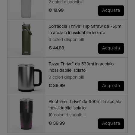
2 colori disponibili
€ 19.99
Acquista
Borraccia Thrive™ Flip Straw da 750ml
in acciaio inossidabile isolato
6 colori disponibili
€ 44.99
Acquista
Tazza Thrive™ da 530ml in acciaio
inossidabile isolato
9 colori disponibili
€ 39.99
Acquista
Bicchiere Thrive™ da 600ml in acciaio
inossidabile isolato
10 colori disponibili
€ 39.99
Acquista