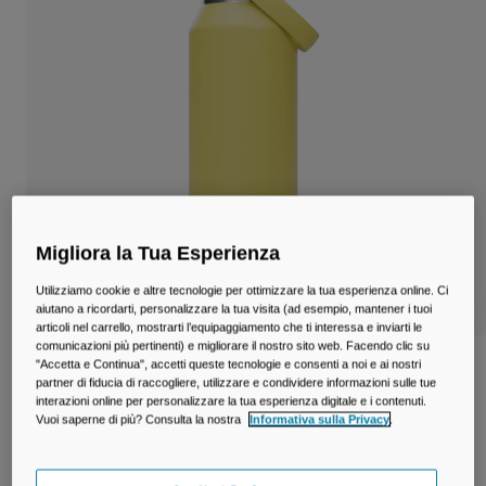
Viaggi e Lifestyle
Partners
Tazze e Bicchieri
Cinture e Marsupi
Borse Bici
Sacche Idriche
Accessori e Ricambi
Migliora la Tua Esperienza
Utilizziamo cookie e altre tecnologie per ottimizzare la tua esperienza online. Ci
Vedi Tutto
aiutano a ricordarti, personalizzare la tua visita (ad esempio, mantener i tuoi
articoli nel carrello, mostrarti l’equipaggiamento che ti interessa e inviarti le
comunicazioni più pertinenti) e migliorare il nostro sito web. Facendo clic su
Borraccia Thrive™ Chug da 1,2L in acciaio
"Accetta e Continua", accetti queste tecnologie e consenti a noi e ai nostri
partner di fiducia di raccogliere, utilizzare e condividere informazioni sulle tue
inossidabile isolato
interazioni online per personalizzare la tua esperienza digitale e i contenuti.
Vuoi saperne di più? Consulta la nostra
Informativa sulla Privacy
.
Prodotto n.
38270-D68-OS