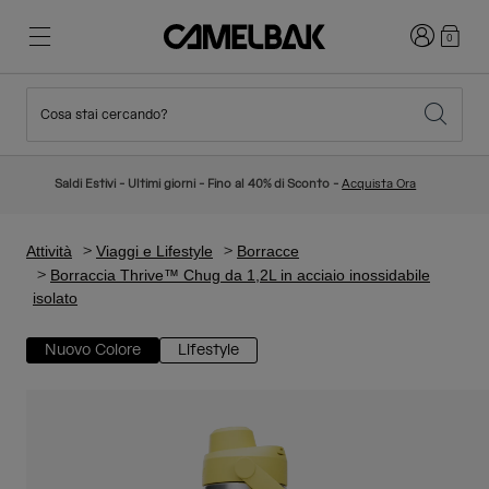
Accedi
0
Cosa stai cercando?
Ciclismo
Blog
In evidenza
Nuovi Arrivi
Saldi Estivi - Ultimi giorni - Fino al 40% di Sconto -
Acquista Ora
Best Sellers
Running
La nostra storia
Collezione Bambino
Attività
Viaggi e Lifestyle
Borracce
Borraccia Thrive™ Chug da 1,2L in acciaio inossidabile
isolato
Hiking
Abbandona gli "usa e getta"
Zaini Idratazione
Nuovo Colore
Lifestyle
Gilet Idratazione
Sci e snowboard
La nostra missione
Borracce Sport
Borracce