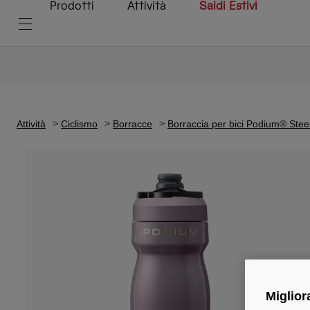
Prodotti
Attività
Saldi Estivi
Attività
Ciclismo
Borracce
Borraccia per bici Podium® Stee
Miglior