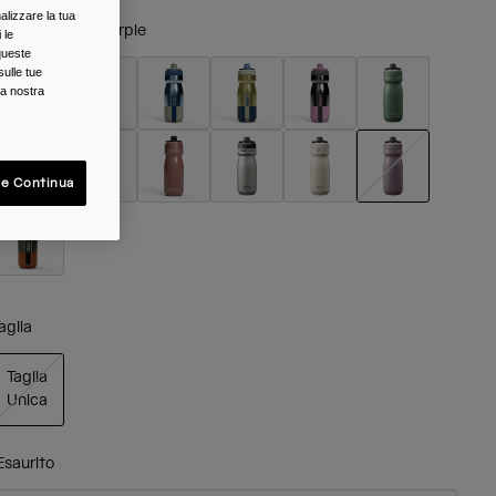
alizzare la tua
olore -
Violet Purple
 le
queste
sulle tue
la nostra
 e Continua
selezionato
aglia
Taglia
Unica
selezionato
Esaurito