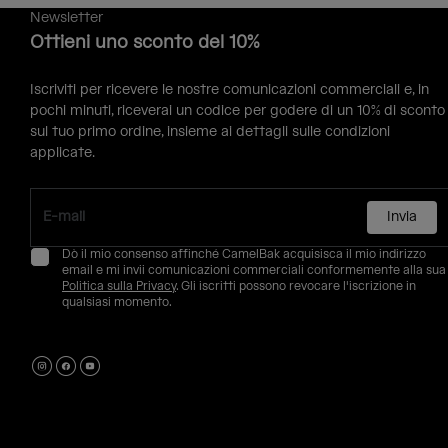
Newsletter
Ottieni uno sconto del 10%
Iscriviti per ricevere le nostre comunicazioni commerciali e, in
pochi minuti, riceverai un codice per godere di un 10% di sconto
sul tuo primo ordine, insieme ai dettagli sulle condizioni
applicate.
Invia
Dò il mio consenso affinché CamelBak acquisisca il mio indirizzo
email e mi invii comunicazioni commerciali conformemente alla sua
Politica sulla Privacy
. Gli iscritti possono revocare l'iscrizione in
qualsiasi momento.