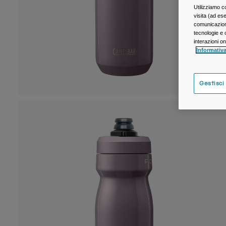
Utilizziamo c
visita (ad ese
comunicazioni
tecnologie e c
interazioni o
Informativa
Gestisci