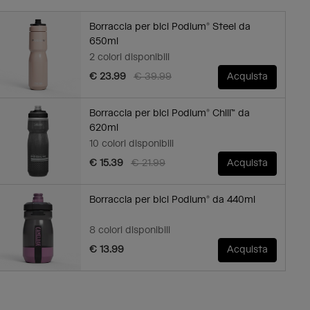
Borraccia per bici Podium® Steel da
650ml
2 colori disponibili
Price reduced from
to
€ 23.99
€ 39.99
Acquista
Borraccia per bici Podium® Chill™ da
620ml
10 colori disponibili
Price reduced from
to
€ 15.39
€ 21.99
Acquista
Borraccia per bici Podium® da 440ml
8 colori disponibili
€ 13.99
Acquista